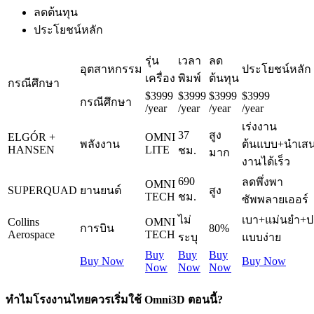
ลดต้นทุน
ประโยชน์หลัก
รุ่น
เวลา
ลด
อุตสาหกรรม
ประโยชน์หลัก
เครื่อง
พิมพ์
ต้นทุน
กรณีศึกษา
$
39
99
$
39
99
$
39
99
$
39
99
กรณีศึกษา
/year
/year
/year
/year
เร่งงาน
37
สูง
ELGÓR +
OMNI
พลังงาน
ต้นแบบ+นำเส
HANSEN
LITE
ชม.
มาก
งานได้เร็ว
690
ลดพึ่งพา
OMNI
SUPERQUAD
ยานยนต์
สูง
TECH
ชม.
ซัพพลายเออร์
ไม่
เบา+แม่นยำ+ป
Collins
OMNI
การบิน
80%
Aerospace
TECH
ระบุ
แบบง่าย
Buy
Buy
Buy
Buy Now
Buy Now
Now
Now
Now
ทำไมโรงงานไทยควรเริ่มใช้ Omni3D ตอนนี้?