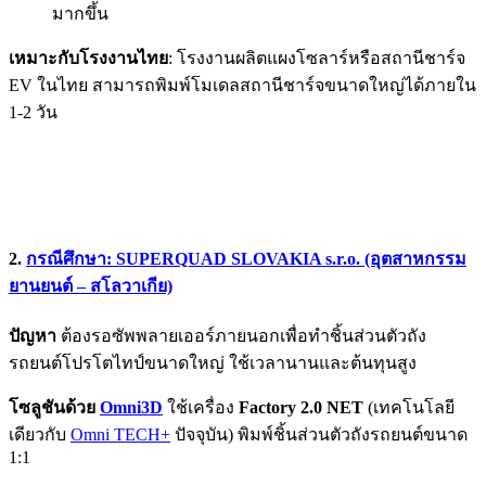
มากขึ้น
เหมาะกับโรงงานไทย
: โรงงานผลิตแผงโซลาร์หรือสถานีชาร์จ
EV ในไทย สามารถพิมพ์โมเดลสถานีชาร์จขนาดใหญ่ได้ภายใน
1-2 วัน
2.
กรณีศึกษา: SUPERQUAD SLOVAKIA s.r.o. (อุตสาหกรรม
ยานยนต์ – สโลวาเกีย)
ปัญหา
ต้องรอซัพพลายเออร์ภายนอกเพื่อทำชิ้นส่วนตัวถัง
รถยนต์โปรโตไทป์ขนาดใหญ่ ใช้เวลานานและต้นทุนสูง
โซลูชันด้วย
Omni3D
ใช้เครื่อง
Factory 2.0 NET
(เทคโนโลยี
เดียวกับ
Omni TECH+
ปัจจุบัน) พิมพ์ชิ้นส่วนตัวถังรถยนต์ขนาด
1:1