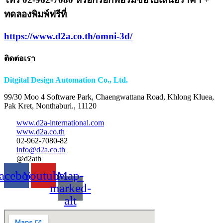
ทดลองพิมพ์ฟรีที่
https://www.d2a.co.th/omni-3d/
ติดต่อเรา
Ditgital Design Automation Co., Ltd.
99/30 Moo 4 Software Park, Chaengwattana Road, Khlong Kluea,
Pak Kret, Nonthaburi., 11120
www.d2a-international.com
www.d2a.co.th
02-962-7080-82
info@d2a.co.th
@d2ath
acebook
Youtube
Map-
marked-
alt