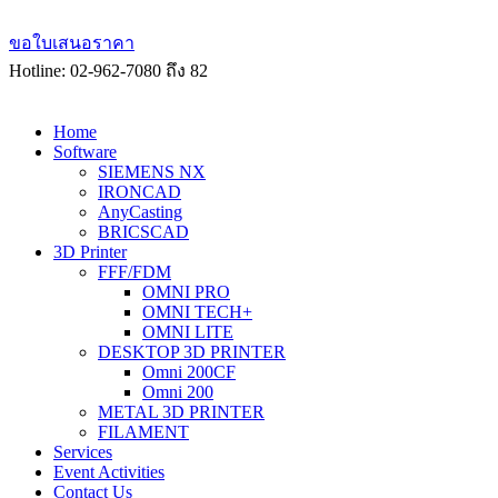
Skip
to
ขอใบเสนอราคา
content
Hotline: 02-962-7080 ถึง 82
Home
Software
SIEMENS NX
IRONCAD
AnyCasting
BRICSCAD
3D Printer
FFF/FDM
OMNI PRO
OMNI TECH+
OMNI LITE
DESKTOP 3D PRINTER
Omni 200CF
Omni 200
METAL 3D PRINTER
FILAMENT
Services
Event Activities
Contact Us